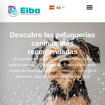
ES
Descubre las peluquerías
caninas más
recomendadas
¿Es posible encontrar la peluquería canina ideal
para tu mascota? ¡Claro que sí! Empieza buscando
la pelu de mascotas con más puntuación cerca de tu
ubicación. ¡Aquí te ayudamos a hacerlo fácil!