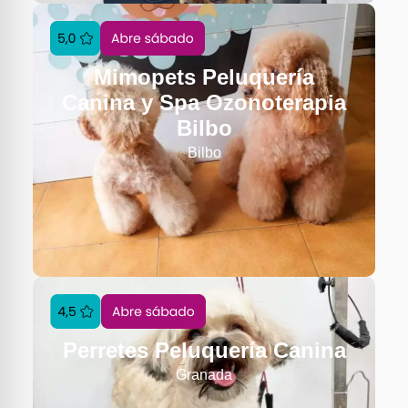
Mimopets Peluquería
Canina y Spa Ozonoterapia
Bilbo
Bilbo
Perretes Peluquería Canina
Granada