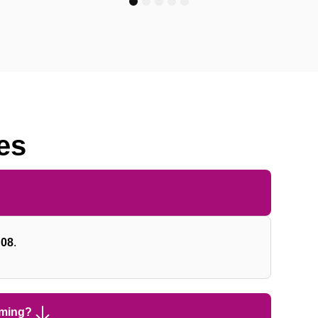
1
2
3
4
5
es
 08
.
oming?