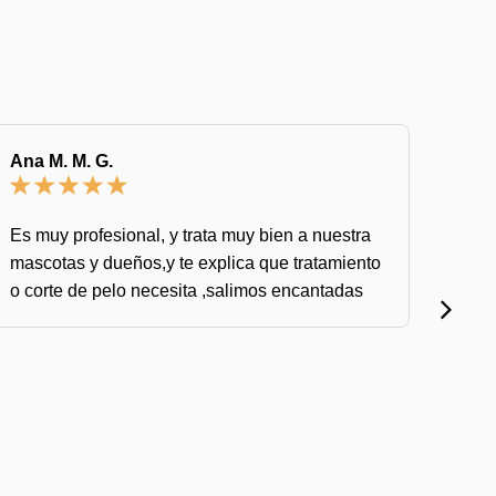
Ana M. M. G.
PIER
Es muy profesional, y trata muy bien a nuestra
Más f
mascotas y dueños,y te explica que tratamiento
por 
o corte de pelo necesita ,salimos encantadas
es mu
y pro
tranq
Mucha
fuera
queda