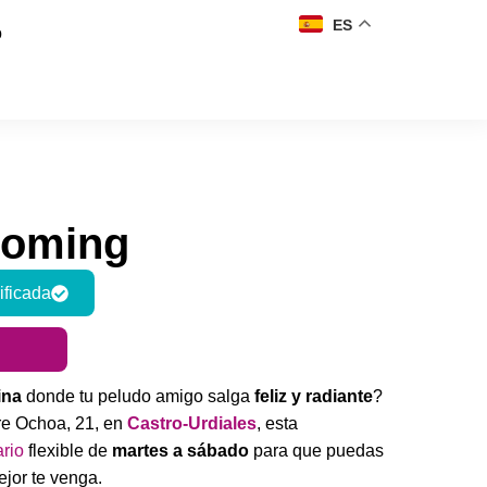
ES
o
ooming
ificada
ina
donde tu peludo amigo salga
feliz y radiante
?
tre Ochoa, 21, en
Castro-Urdiales
, esta
ario
flexible de
martes a sábado
para que puedas
jor te venga.