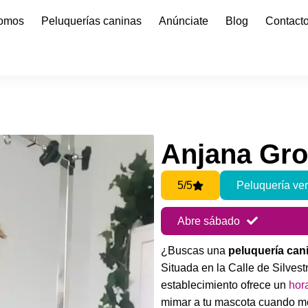
somos
Peluquerías caninas
Anúnciate
Blog
Contact
Anjana Gr
5/5
Peluquería ver
Abre sábado
¿Buscas una
peluquería can
Situada en la Calle de Silves
establecimiento ofrece un
hor
mimar a tu mascota cuando me