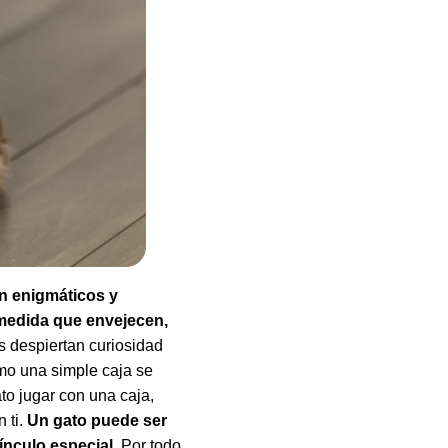
an enigmáticos y
 medida que envejecen,
s despiertan curiosidad
mo una simple caja se
o jugar con una caja,
 ti.
Un gato puede ser
vínculo especial
. Por todo