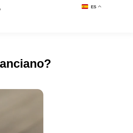
ES
o
 anciano?