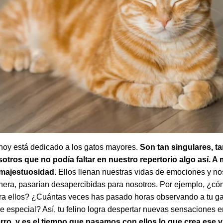
 hoy está dedicado a los gatos mayores.
Son tan singulares, t
tros que no podía faltar en nuestro repertorio algo así. A
 majestuosidad
. Ellos llenan nuestras vidas de emociones y no
nera, pasarían desapercibidas para nosotros. Por ejemplo, ¿có
ra ellos? ¿Cuántas veces has pasado horas observando a tu gat
 especial? Así, tu felino logra despertar nuevas sensaciones en
perro, y es el tiempo que pasamos con ellos lo que crea ese 