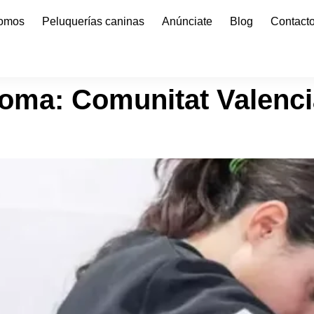
somos
Peluquerías caninas
Anúnciate
Blog
Contact
noma:
Comunitat Valenc