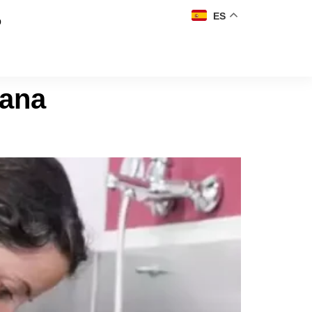
ES
o
iana