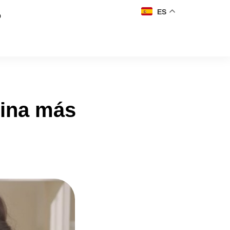
ES
o
nina más