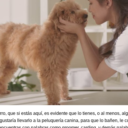
o, que si estás aquí, es evidente que lo tienes, o al menos, alg
gustaría llevarlo a la peluquería canina, para que lo bañen, le c
e encuentras con palabras como groomer, carding, y demás pala